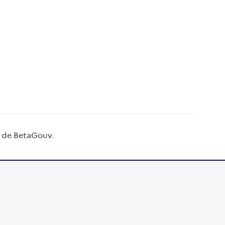
é de BetaGouv
.