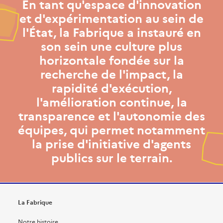
En tant qu'espace d'innovation
et d'expérimentation au sein de
l'État, la Fabrique a instauré en
son sein une culture plus
horizontale fondée sur la
recherche de l'impact, la
rapidité d'exécution,
l'amélioration continue, la
transparence et l'autonomie des
équipes, qui permet notamment
la prise d'initiative d'agents
publics sur le terrain.
La Fabrique
Notre histoire